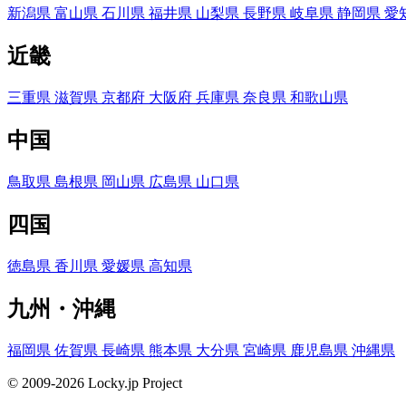
新潟県
富山県
石川県
福井県
山梨県
長野県
岐阜県
静岡県
愛
近畿
三重県
滋賀県
京都府
大阪府
兵庫県
奈良県
和歌山県
中国
鳥取県
島根県
岡山県
広島県
山口県
四国
徳島県
香川県
愛媛県
高知県
九州・沖縄
福岡県
佐賀県
長崎県
熊本県
大分県
宮崎県
鹿児島県
沖縄県
© 2009-2026 Locky.jp Project