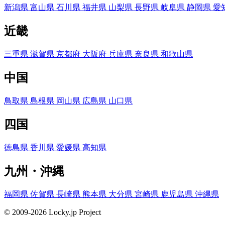
新潟県
富山県
石川県
福井県
山梨県
長野県
岐阜県
静岡県
愛
近畿
三重県
滋賀県
京都府
大阪府
兵庫県
奈良県
和歌山県
中国
鳥取県
島根県
岡山県
広島県
山口県
四国
徳島県
香川県
愛媛県
高知県
九州・沖縄
福岡県
佐賀県
長崎県
熊本県
大分県
宮崎県
鹿児島県
沖縄県
© 2009-2026 Locky.jp Project