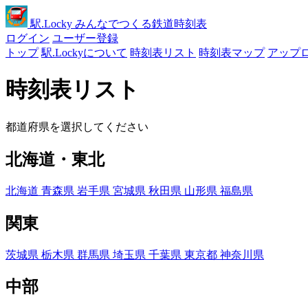
駅
.Locky
みんなでつくる鉄道時刻表
ログイン
ユーザー登録
トップ
駅.Lockyについて
時刻表リスト
時刻表マップ
アップ
時刻表リスト
都道府県を選択してください
北海道・東北
北海道
青森県
岩手県
宮城県
秋田県
山形県
福島県
関東
茨城県
栃木県
群馬県
埼玉県
千葉県
東京都
神奈川県
中部