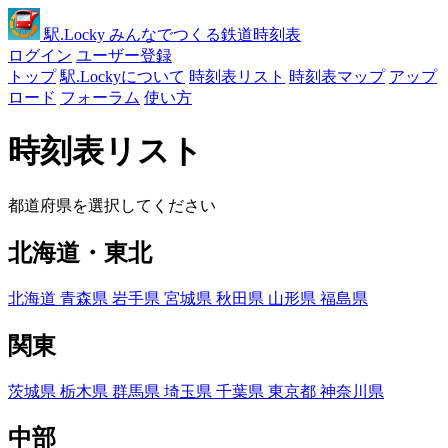
駅
.Locky
みんなでつくる鉄道時刻表
ログイン
ユーザー登録
トップ
駅.Lockyについて
時刻表リスト
時刻表マップ
アップ
ロード
フォーラム
使い方
時刻表リスト
都道府県を選択してください
北海道・東北
北海道
青森県
岩手県
宮城県
秋田県
山形県
福島県
関東
茨城県
栃木県
群馬県
埼玉県
千葉県
東京都
神奈川県
中部