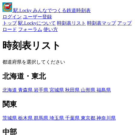
駅
.Locky
みんなでつくる鉄道時刻表
ログイン
ユーザー登録
トップ
駅.Lockyについて
時刻表リスト
時刻表マップ
アップ
ロード
フォーラム
使い方
時刻表リスト
都道府県を選択してください
北海道・東北
北海道
青森県
岩手県
宮城県
秋田県
山形県
福島県
関東
茨城県
栃木県
群馬県
埼玉県
千葉県
東京都
神奈川県
中部