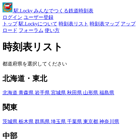
駅
.Locky
みんなでつくる鉄道時刻表
ログイン
ユーザー登録
トップ
駅.Lockyについて
時刻表リスト
時刻表マップ
アップ
ロード
フォーラム
使い方
時刻表リスト
都道府県を選択してください
北海道・東北
北海道
青森県
岩手県
宮城県
秋田県
山形県
福島県
関東
茨城県
栃木県
群馬県
埼玉県
千葉県
東京都
神奈川県
中部