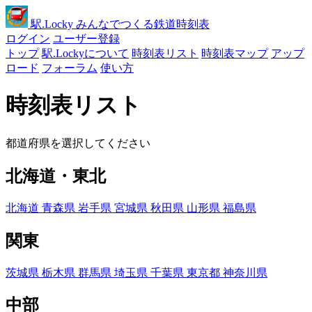
駅
.Locky
みんなでつくる鉄道時刻表
ログイン
ユーザー登録
トップ
駅.Lockyについて
時刻表リスト
時刻表マップ
アップ
ロード
フォーラム
使い方
時刻表リスト
都道府県を選択してください
北海道・東北
北海道
青森県
岩手県
宮城県
秋田県
山形県
福島県
関東
茨城県
栃木県
群馬県
埼玉県
千葉県
東京都
神奈川県
中部