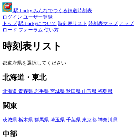
駅
.Locky
みんなでつくる鉄道時刻表
ログイン
ユーザー登録
トップ
駅.Lockyについて
時刻表リスト
時刻表マップ
アップ
ロード
フォーラム
使い方
時刻表リスト
都道府県を選択してください
北海道・東北
北海道
青森県
岩手県
宮城県
秋田県
山形県
福島県
関東
茨城県
栃木県
群馬県
埼玉県
千葉県
東京都
神奈川県
中部