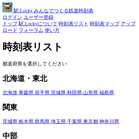
駅
.Locky
みんなでつくる鉄道時刻表
ログイン
ユーザー登録
トップ
駅.Lockyについて
時刻表リスト
時刻表マップ
アップ
ロード
フォーラム
使い方
時刻表リスト
都道府県を選択してください
北海道・東北
北海道
青森県
岩手県
宮城県
秋田県
山形県
福島県
関東
茨城県
栃木県
群馬県
埼玉県
千葉県
東京都
神奈川県
中部