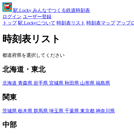
駅
.Locky
みんなでつくる鉄道時刻表
ログイン
ユーザー登録
トップ
駅.Lockyについて
時刻表リスト
時刻表マップ
アップ
時刻表リスト
都道府県を選択してください
北海道・東北
北海道
青森県
岩手県
宮城県
秋田県
山形県
福島県
関東
茨城県
栃木県
群馬県
埼玉県
千葉県
東京都
神奈川県
中部