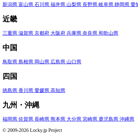
新潟県
富山県
石川県
福井県
山梨県
長野県
岐阜県
静岡県
愛
近畿
三重県
滋賀県
京都府
大阪府
兵庫県
奈良県
和歌山県
中国
鳥取県
島根県
岡山県
広島県
山口県
四国
徳島県
香川県
愛媛県
高知県
九州・沖縄
福岡県
佐賀県
長崎県
熊本県
大分県
宮崎県
鹿児島県
沖縄県
© 2009-2026 Locky.jp Project