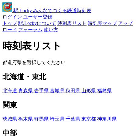
駅
.Locky
みんなでつくる鉄道時刻表
ログイン
ユーザー登録
トップ
駅.Lockyについて
時刻表リスト
時刻表マップ
アップ
ロード
フォーラム
使い方
時刻表リスト
都道府県を選択してください
北海道・東北
北海道
青森県
岩手県
宮城県
秋田県
山形県
福島県
関東
茨城県
栃木県
群馬県
埼玉県
千葉県
東京都
神奈川県
中部