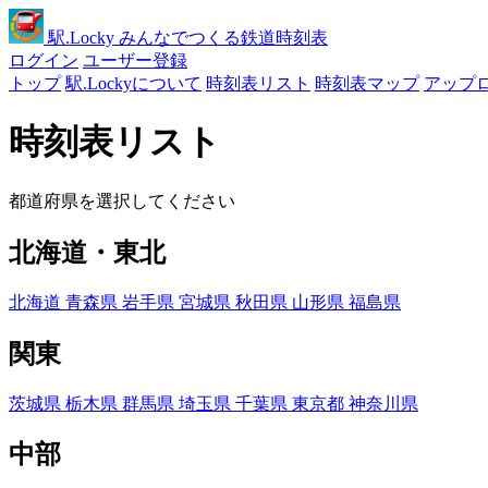
駅
.Locky
みんなでつくる鉄道時刻表
ログイン
ユーザー登録
トップ
駅.Lockyについて
時刻表リスト
時刻表マップ
アップ
時刻表リスト
都道府県を選択してください
北海道・東北
北海道
青森県
岩手県
宮城県
秋田県
山形県
福島県
関東
茨城県
栃木県
群馬県
埼玉県
千葉県
東京都
神奈川県
中部