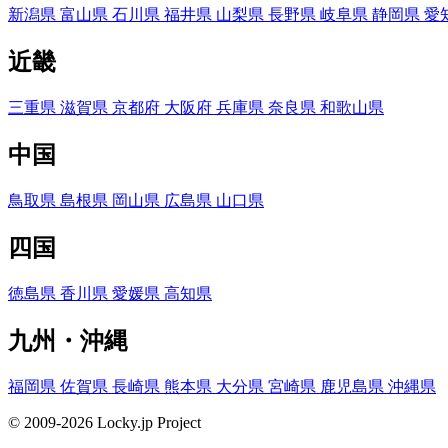
新潟県
富山県
石川県
福井県
山梨県
長野県
岐阜県
静岡県
愛
近畿
三重県
滋賀県
京都府
大阪府
兵庫県
奈良県
和歌山県
中国
鳥取県
島根県
岡山県
広島県
山口県
四国
徳島県
香川県
愛媛県
高知県
九州・沖縄
福岡県
佐賀県
長崎県
熊本県
大分県
宮崎県
鹿児島県
沖縄県
© 2009-2026 Locky.jp Project