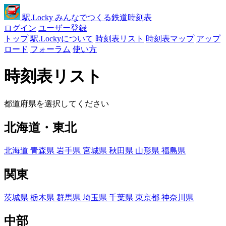
駅
.Locky
みんなでつくる鉄道時刻表
ログイン
ユーザー登録
トップ
駅.Lockyについて
時刻表リスト
時刻表マップ
アップ
ロード
フォーラム
使い方
時刻表リスト
都道府県を選択してください
北海道・東北
北海道
青森県
岩手県
宮城県
秋田県
山形県
福島県
関東
茨城県
栃木県
群馬県
埼玉県
千葉県
東京都
神奈川県
中部