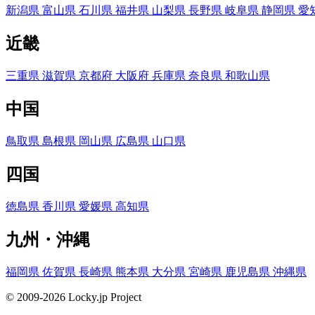
新潟県
富山県
石川県
福井県
山梨県
長野県
岐阜県
静岡県
愛
近畿
三重県
滋賀県
京都府
大阪府
兵庫県
奈良県
和歌山県
中国
鳥取県
島根県
岡山県
広島県
山口県
四国
徳島県
香川県
愛媛県
高知県
九州・沖縄
福岡県
佐賀県
長崎県
熊本県
大分県
宮崎県
鹿児島県
沖縄県
© 2009-2026 Locky.jp Project