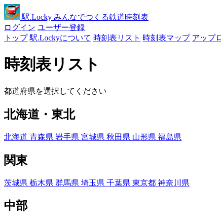
駅
.Locky
みんなでつくる鉄道時刻表
ログイン
ユーザー登録
トップ
駅.Lockyについて
時刻表リスト
時刻表マップ
アップ
時刻表リスト
都道府県を選択してください
北海道・東北
北海道
青森県
岩手県
宮城県
秋田県
山形県
福島県
関東
茨城県
栃木県
群馬県
埼玉県
千葉県
東京都
神奈川県
中部