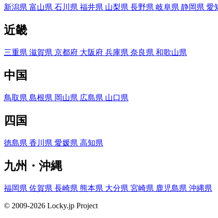
新潟県
富山県
石川県
福井県
山梨県
長野県
岐阜県
静岡県
愛
近畿
三重県
滋賀県
京都府
大阪府
兵庫県
奈良県
和歌山県
中国
鳥取県
島根県
岡山県
広島県
山口県
四国
徳島県
香川県
愛媛県
高知県
九州・沖縄
福岡県
佐賀県
長崎県
熊本県
大分県
宮崎県
鹿児島県
沖縄県
© 2009-2026 Locky.jp Project