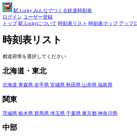
駅
.Locky
みんなでつくる鉄道時刻表
ログイン
ユーザー登録
トップ
駅.Lockyについて
時刻表リスト
時刻表マップ
アップ
時刻表リスト
都道府県を選択してください
北海道・東北
北海道
青森県
岩手県
宮城県
秋田県
山形県
福島県
関東
茨城県
栃木県
群馬県
埼玉県
千葉県
東京都
神奈川県
中部