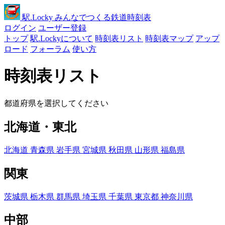
駅
.Locky
みんなでつくる鉄道時刻表
ログイン
ユーザー登録
トップ
駅.Lockyについて
時刻表リスト
時刻表マップ
アップ
ロード
フォーラム
使い方
時刻表リスト
都道府県を選択してください
北海道・東北
北海道
青森県
岩手県
宮城県
秋田県
山形県
福島県
関東
茨城県
栃木県
群馬県
埼玉県
千葉県
東京都
神奈川県
中部