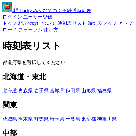
駅
.Locky
みんなでつくる鉄道時刻表
ログイン
ユーザー登録
トップ
駅.Lockyについて
時刻表リスト
時刻表マップ
アップ
ロード
フォーラム
使い方
時刻表リスト
都道府県を選択してください
北海道・東北
北海道
青森県
岩手県
宮城県
秋田県
山形県
福島県
関東
茨城県
栃木県
群馬県
埼玉県
千葉県
東京都
神奈川県
中部