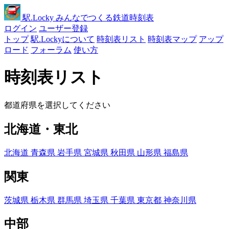
駅
.Locky
みんなでつくる鉄道時刻表
ログイン
ユーザー登録
トップ
駅.Lockyについて
時刻表リスト
時刻表マップ
アップ
ロード
フォーラム
使い方
時刻表リスト
都道府県を選択してください
北海道・東北
北海道
青森県
岩手県
宮城県
秋田県
山形県
福島県
関東
茨城県
栃木県
群馬県
埼玉県
千葉県
東京都
神奈川県
中部