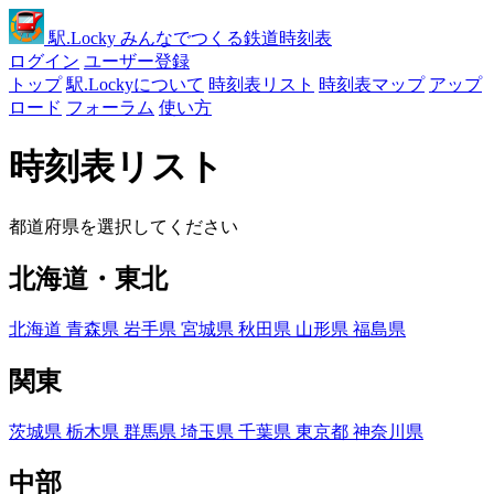
駅
.Locky
みんなでつくる鉄道時刻表
ログイン
ユーザー登録
トップ
駅.Lockyについて
時刻表リスト
時刻表マップ
アップ
ロード
フォーラム
使い方
時刻表リスト
都道府県を選択してください
北海道・東北
北海道
青森県
岩手県
宮城県
秋田県
山形県
福島県
関東
茨城県
栃木県
群馬県
埼玉県
千葉県
東京都
神奈川県
中部