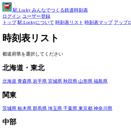
駅
.Locky
みんなでつくる鉄道時刻表
ログイン
ユーザー登録
トップ
駅.Lockyについて
時刻表リスト
時刻表マップ
アップ
時刻表リスト
都道府県を選択してください
北海道・東北
北海道
青森県
岩手県
宮城県
秋田県
山形県
福島県
関東
茨城県
栃木県
群馬県
埼玉県
千葉県
東京都
神奈川県
中部