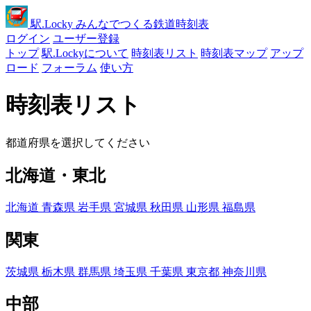
駅
.Locky
みんなでつくる鉄道時刻表
ログイン
ユーザー登録
トップ
駅.Lockyについて
時刻表リスト
時刻表マップ
アップ
ロード
フォーラム
使い方
時刻表リスト
都道府県を選択してください
北海道・東北
北海道
青森県
岩手県
宮城県
秋田県
山形県
福島県
関東
茨城県
栃木県
群馬県
埼玉県
千葉県
東京都
神奈川県
中部