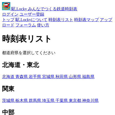
駅
.Locky
みんなでつくる鉄道時刻表
ログイン
ユーザー登録
トップ
駅.Lockyについて
時刻表リスト
時刻表マップ
アップ
ロード
フォーラム
使い方
時刻表リスト
都道府県を選択してください
北海道・東北
北海道
青森県
岩手県
宮城県
秋田県
山形県
福島県
関東
茨城県
栃木県
群馬県
埼玉県
千葉県
東京都
神奈川県
中部