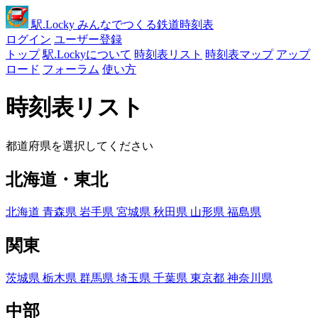
駅
.Locky
みんなでつくる鉄道時刻表
ログイン
ユーザー登録
トップ
駅.Lockyについて
時刻表リスト
時刻表マップ
アップ
ロード
フォーラム
使い方
時刻表リスト
都道府県を選択してください
北海道・東北
北海道
青森県
岩手県
宮城県
秋田県
山形県
福島県
関東
茨城県
栃木県
群馬県
埼玉県
千葉県
東京都
神奈川県
中部