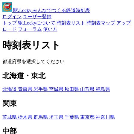
駅
.Locky
みんなでつくる鉄道時刻表
ログイン
ユーザー登録
トップ
駅.Lockyについて
時刻表リスト
時刻表マップ
アップ
ロード
フォーラム
使い方
時刻表リスト
都道府県を選択してください
北海道・東北
北海道
青森県
岩手県
宮城県
秋田県
山形県
福島県
関東
茨城県
栃木県
群馬県
埼玉県
千葉県
東京都
神奈川県
中部