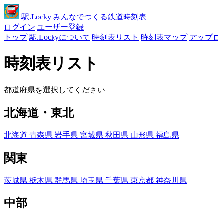
駅
.Locky
みんなでつくる鉄道時刻表
ログイン
ユーザー登録
トップ
駅.Lockyについて
時刻表リスト
時刻表マップ
アップ
時刻表リスト
都道府県を選択してください
北海道・東北
北海道
青森県
岩手県
宮城県
秋田県
山形県
福島県
関東
茨城県
栃木県
群馬県
埼玉県
千葉県
東京都
神奈川県
中部