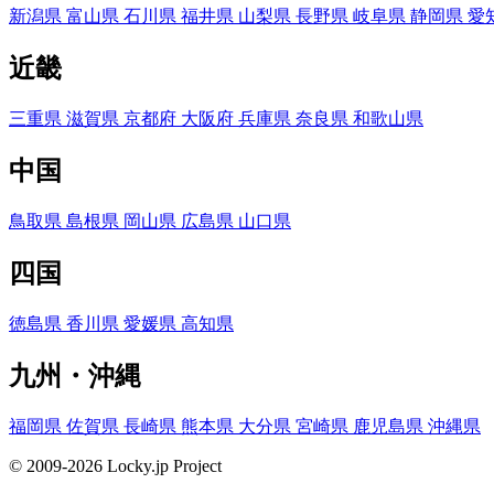
新潟県
富山県
石川県
福井県
山梨県
長野県
岐阜県
静岡県
愛
近畿
三重県
滋賀県
京都府
大阪府
兵庫県
奈良県
和歌山県
中国
鳥取県
島根県
岡山県
広島県
山口県
四国
徳島県
香川県
愛媛県
高知県
九州・沖縄
福岡県
佐賀県
長崎県
熊本県
大分県
宮崎県
鹿児島県
沖縄県
© 2009-2026 Locky.jp Project