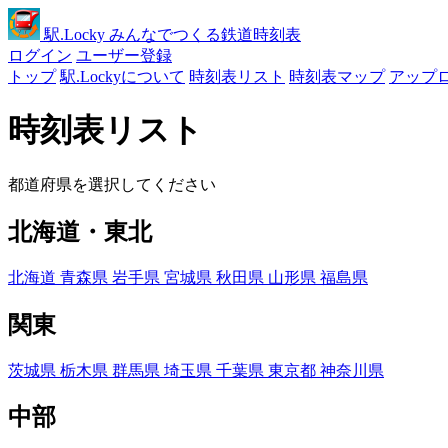
駅
.Locky
みんなでつくる鉄道時刻表
ログイン
ユーザー登録
トップ
駅.Lockyについて
時刻表リスト
時刻表マップ
アップ
時刻表リスト
都道府県を選択してください
北海道・東北
北海道
青森県
岩手県
宮城県
秋田県
山形県
福島県
関東
茨城県
栃木県
群馬県
埼玉県
千葉県
東京都
神奈川県
中部