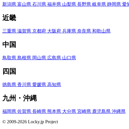
新潟県
富山県
石川県
福井県
山梨県
長野県
岐阜県
静岡県
愛
近畿
三重県
滋賀県
京都府
大阪府
兵庫県
奈良県
和歌山県
中国
鳥取県
島根県
岡山県
広島県
山口県
四国
徳島県
香川県
愛媛県
高知県
九州・沖縄
福岡県
佐賀県
長崎県
熊本県
大分県
宮崎県
鹿児島県
沖縄県
© 2009-2026 Locky.jp Project