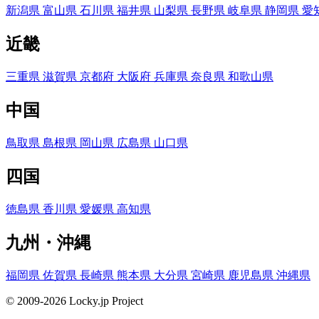
新潟県
富山県
石川県
福井県
山梨県
長野県
岐阜県
静岡県
愛
近畿
三重県
滋賀県
京都府
大阪府
兵庫県
奈良県
和歌山県
中国
鳥取県
島根県
岡山県
広島県
山口県
四国
徳島県
香川県
愛媛県
高知県
九州・沖縄
福岡県
佐賀県
長崎県
熊本県
大分県
宮崎県
鹿児島県
沖縄県
© 2009-2026 Locky.jp Project