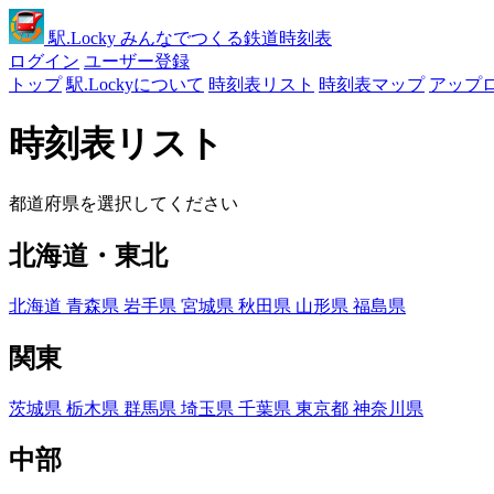
駅
.Locky
みんなでつくる鉄道時刻表
ログイン
ユーザー登録
トップ
駅.Lockyについて
時刻表リスト
時刻表マップ
アップ
時刻表リスト
都道府県を選択してください
北海道・東北
北海道
青森県
岩手県
宮城県
秋田県
山形県
福島県
関東
茨城県
栃木県
群馬県
埼玉県
千葉県
東京都
神奈川県
中部