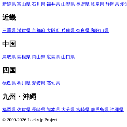
新潟県
富山県
石川県
福井県
山梨県
長野県
岐阜県
静岡県
愛
近畿
三重県
滋賀県
京都府
大阪府
兵庫県
奈良県
和歌山県
中国
鳥取県
島根県
岡山県
広島県
山口県
四国
徳島県
香川県
愛媛県
高知県
九州・沖縄
福岡県
佐賀県
長崎県
熊本県
大分県
宮崎県
鹿児島県
沖縄県
© 2009-2026 Locky.jp Project