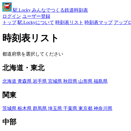
駅
.Locky
みんなでつくる鉄道時刻表
ログイン
ユーザー登録
トップ
駅.Lockyについて
時刻表リスト
時刻表マップ
アップ
時刻表リスト
都道府県を選択してください
北海道・東北
北海道
青森県
岩手県
宮城県
秋田県
山形県
福島県
関東
茨城県
栃木県
群馬県
埼玉県
千葉県
東京都
神奈川県
中部