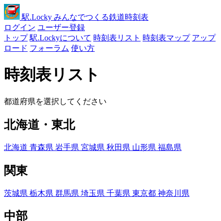
駅
.Locky
みんなでつくる鉄道時刻表
ログイン
ユーザー登録
トップ
駅.Lockyについて
時刻表リスト
時刻表マップ
アップ
ロード
フォーラム
使い方
時刻表リスト
都道府県を選択してください
北海道・東北
北海道
青森県
岩手県
宮城県
秋田県
山形県
福島県
関東
茨城県
栃木県
群馬県
埼玉県
千葉県
東京都
神奈川県
中部