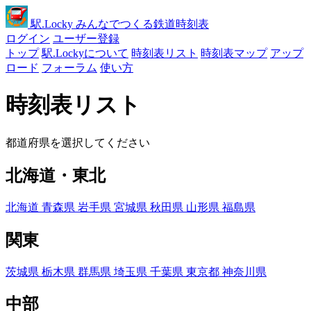
駅
.Locky
みんなでつくる鉄道時刻表
ログイン
ユーザー登録
トップ
駅.Lockyについて
時刻表リスト
時刻表マップ
アップ
ロード
フォーラム
使い方
時刻表リスト
都道府県を選択してください
北海道・東北
北海道
青森県
岩手県
宮城県
秋田県
山形県
福島県
関東
茨城県
栃木県
群馬県
埼玉県
千葉県
東京都
神奈川県
中部