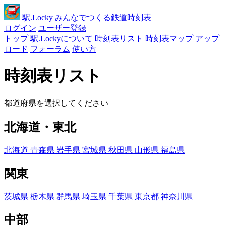
駅
.Locky
みんなでつくる鉄道時刻表
ログイン
ユーザー登録
トップ
駅.Lockyについて
時刻表リスト
時刻表マップ
アップ
ロード
フォーラム
使い方
時刻表リスト
都道府県を選択してください
北海道・東北
北海道
青森県
岩手県
宮城県
秋田県
山形県
福島県
関東
茨城県
栃木県
群馬県
埼玉県
千葉県
東京都
神奈川県
中部