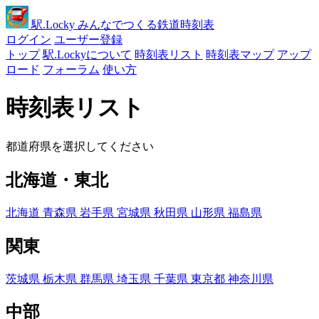
駅
.Locky
みんなでつくる鉄道時刻表
ログイン
ユーザー登録
トップ
駅.Lockyについて
時刻表リスト
時刻表マップ
アップ
ロード
フォーラム
使い方
時刻表リスト
都道府県を選択してください
北海道・東北
北海道
青森県
岩手県
宮城県
秋田県
山形県
福島県
関東
茨城県
栃木県
群馬県
埼玉県
千葉県
東京都
神奈川県
中部