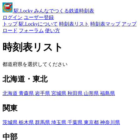
駅
.Locky
みんなでつくる鉄道時刻表
ログイン
ユーザー登録
トップ
駅.Lockyについて
時刻表リスト
時刻表マップ
アップ
ロード
フォーラム
使い方
時刻表リスト
都道府県を選択してください
北海道・東北
北海道
青森県
岩手県
宮城県
秋田県
山形県
福島県
関東
茨城県
栃木県
群馬県
埼玉県
千葉県
東京都
神奈川県
中部