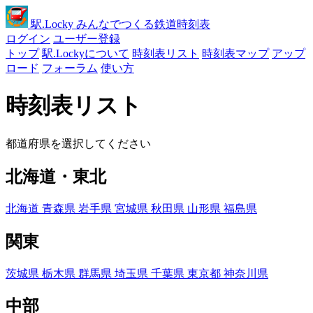
駅
.Locky
みんなでつくる鉄道時刻表
ログイン
ユーザー登録
トップ
駅.Lockyについて
時刻表リスト
時刻表マップ
アップ
ロード
フォーラム
使い方
時刻表リスト
都道府県を選択してください
北海道・東北
北海道
青森県
岩手県
宮城県
秋田県
山形県
福島県
関東
茨城県
栃木県
群馬県
埼玉県
千葉県
東京都
神奈川県
中部