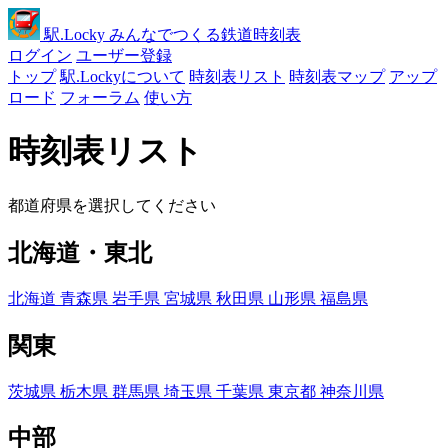
駅
.Locky
みんなでつくる鉄道時刻表
ログイン
ユーザー登録
トップ
駅.Lockyについて
時刻表リスト
時刻表マップ
アップ
ロード
フォーラム
使い方
時刻表リスト
都道府県を選択してください
北海道・東北
北海道
青森県
岩手県
宮城県
秋田県
山形県
福島県
関東
茨城県
栃木県
群馬県
埼玉県
千葉県
東京都
神奈川県
中部