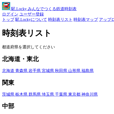
駅
.Locky
みんなでつくる鉄道時刻表
ログイン
ユーザー登録
トップ
駅.Lockyについて
時刻表リスト
時刻表マップ
アップ
時刻表リスト
都道府県を選択してください
北海道・東北
北海道
青森県
岩手県
宮城県
秋田県
山形県
福島県
関東
茨城県
栃木県
群馬県
埼玉県
千葉県
東京都
神奈川県
中部