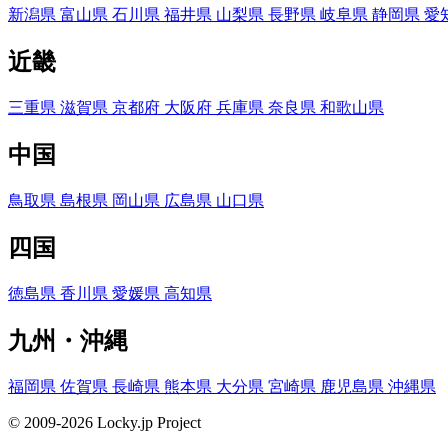
新潟県
富山県
石川県
福井県
山梨県
長野県
岐阜県
静岡県
愛
近畿
三重県
滋賀県
京都府
大阪府
兵庫県
奈良県
和歌山県
中国
鳥取県
島根県
岡山県
広島県
山口県
四国
徳島県
香川県
愛媛県
高知県
九州・沖縄
福岡県
佐賀県
長崎県
熊本県
大分県
宮崎県
鹿児島県
沖縄県
© 2009-2026 Locky.jp Project