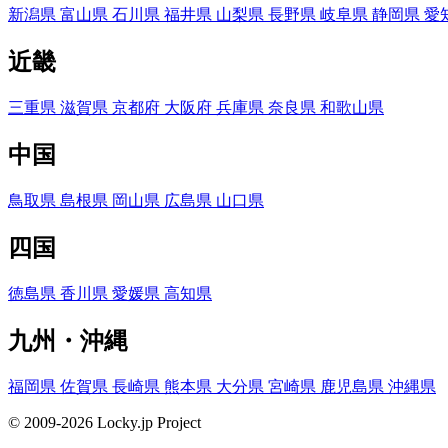
新潟県
富山県
石川県
福井県
山梨県
長野県
岐阜県
静岡県
愛
近畿
三重県
滋賀県
京都府
大阪府
兵庫県
奈良県
和歌山県
中国
鳥取県
島根県
岡山県
広島県
山口県
四国
徳島県
香川県
愛媛県
高知県
九州・沖縄
福岡県
佐賀県
長崎県
熊本県
大分県
宮崎県
鹿児島県
沖縄県
© 2009-2026 Locky.jp Project