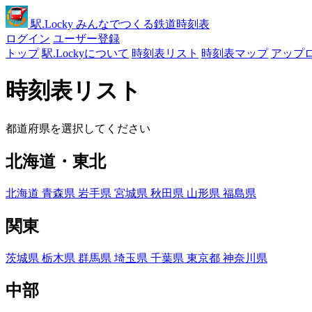
駅
.Locky
みんなでつくる鉄道時刻表
ログイン
ユーザー登録
トップ
駅.Lockyについて
時刻表リスト
時刻表マップ
アップ
時刻表リスト
都道府県を選択してください
北海道・東北
北海道
青森県
岩手県
宮城県
秋田県
山形県
福島県
関東
茨城県
栃木県
群馬県
埼玉県
千葉県
東京都
神奈川県
中部