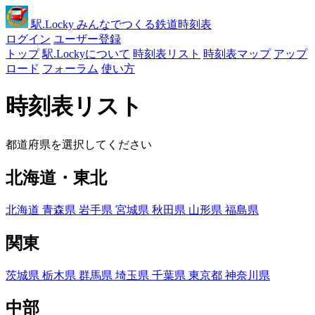
駅
.Locky
みんなでつくる鉄道時刻表
ログイン
ユーザー登録
トップ
駅.Lockyについて
時刻表リスト
時刻表マップ
アップ
ロード
フォーラム
使い方
時刻表リスト
都道府県を選択してください
北海道・東北
北海道
青森県
岩手県
宮城県
秋田県
山形県
福島県
関東
茨城県
栃木県
群馬県
埼玉県
千葉県
東京都
神奈川県
中部