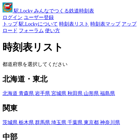
駅
.Locky
みんなでつくる鉄道時刻表
ログイン
ユーザー登録
トップ
駅.Lockyについて
時刻表リスト
時刻表マップ
アップ
ロード
フォーラム
使い方
時刻表リスト
都道府県を選択してください
北海道・東北
北海道
青森県
岩手県
宮城県
秋田県
山形県
福島県
関東
茨城県
栃木県
群馬県
埼玉県
千葉県
東京都
神奈川県
中部