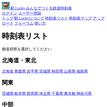
駅
.Locky
みんなでつくる鉄道時刻表
ログイン
ユーザー登録
トップ
駅.Lockyについて
時刻表リスト
時刻表マップ
アップ
ロード
フォーラム
使い方
時刻表リスト
都道府県を選択してください
北海道・東北
北海道
青森県
岩手県
宮城県
秋田県
山形県
福島県
関東
茨城県
栃木県
群馬県
埼玉県
千葉県
東京都
神奈川県
中部