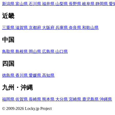
新潟県
富山県
石川県
福井県
山梨県
長野県
岐阜県
静岡県
愛
近畿
三重県
滋賀県
京都府
大阪府
兵庫県
奈良県
和歌山県
中国
鳥取県
島根県
岡山県
広島県
山口県
四国
徳島県
香川県
愛媛県
高知県
九州・沖縄
福岡県
佐賀県
長崎県
熊本県
大分県
宮崎県
鹿児島県
沖縄県
© 2009-2026 Locky.jp Project