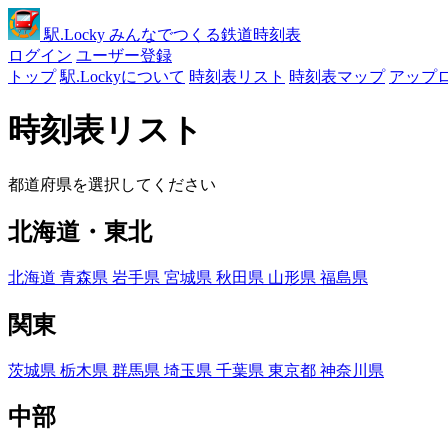
駅
.Locky
みんなでつくる鉄道時刻表
ログイン
ユーザー登録
トップ
駅.Lockyについて
時刻表リスト
時刻表マップ
アップ
時刻表リスト
都道府県を選択してください
北海道・東北
北海道
青森県
岩手県
宮城県
秋田県
山形県
福島県
関東
茨城県
栃木県
群馬県
埼玉県
千葉県
東京都
神奈川県
中部