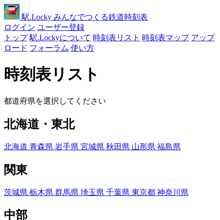
駅
.Locky
みんなでつくる鉄道時刻表
ログイン
ユーザー登録
トップ
駅.Lockyについて
時刻表リスト
時刻表マップ
アップ
ロード
フォーラム
使い方
時刻表リスト
都道府県を選択してください
北海道・東北
北海道
青森県
岩手県
宮城県
秋田県
山形県
福島県
関東
茨城県
栃木県
群馬県
埼玉県
千葉県
東京都
神奈川県
中部