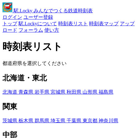
駅
.Locky
みんなでつくる鉄道時刻表
ログイン
ユーザー登録
トップ
駅.Lockyについて
時刻表リスト
時刻表マップ
アップ
ロード
フォーラム
使い方
時刻表リスト
都道府県を選択してください
北海道・東北
北海道
青森県
岩手県
宮城県
秋田県
山形県
福島県
関東
茨城県
栃木県
群馬県
埼玉県
千葉県
東京都
神奈川県
中部