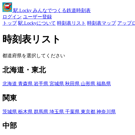
駅
.Locky
みんなでつくる鉄道時刻表
ログイン
ユーザー登録
トップ
駅.Lockyについて
時刻表リスト
時刻表マップ
アップ
時刻表リスト
都道府県を選択してください
北海道・東北
北海道
青森県
岩手県
宮城県
秋田県
山形県
福島県
関東
茨城県
栃木県
群馬県
埼玉県
千葉県
東京都
神奈川県
中部