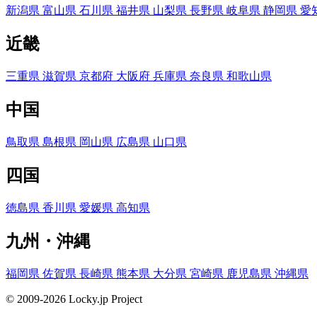
新潟県
富山県
石川県
福井県
山梨県
長野県
岐阜県
静岡県
愛
近畿
三重県
滋賀県
京都府
大阪府
兵庫県
奈良県
和歌山県
中国
鳥取県
島根県
岡山県
広島県
山口県
四国
徳島県
香川県
愛媛県
高知県
九州・沖縄
福岡県
佐賀県
長崎県
熊本県
大分県
宮崎県
鹿児島県
沖縄県
© 2009-2026 Locky.jp Project