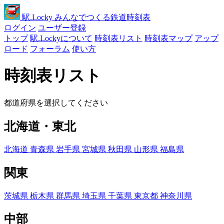
駅
.Locky
みんなでつくる鉄道時刻表
ログイン
ユーザー登録
トップ
駅.Lockyについて
時刻表リスト
時刻表マップ
アップ
ロード
フォーラム
使い方
時刻表リスト
都道府県を選択してください
北海道・東北
北海道
青森県
岩手県
宮城県
秋田県
山形県
福島県
関東
茨城県
栃木県
群馬県
埼玉県
千葉県
東京都
神奈川県
中部