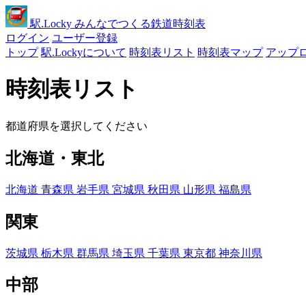
駅
.Locky
みんなでつくる鉄道時刻表
ログイン
ユーザー登録
トップ
駅.Lockyについて
時刻表リスト
時刻表マップ
アップ
時刻表リスト
都道府県を選択してください
北海道・東北
北海道
青森県
岩手県
宮城県
秋田県
山形県
福島県
関東
茨城県
栃木県
群馬県
埼玉県
千葉県
東京都
神奈川県
中部