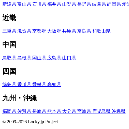
新潟県
富山県
石川県
福井県
山梨県
長野県
岐阜県
静岡県
愛
近畿
三重県
滋賀県
京都府
大阪府
兵庫県
奈良県
和歌山県
中国
鳥取県
島根県
岡山県
広島県
山口県
四国
徳島県
香川県
愛媛県
高知県
九州・沖縄
福岡県
佐賀県
長崎県
熊本県
大分県
宮崎県
鹿児島県
沖縄県
© 2009-2026 Locky.jp Project