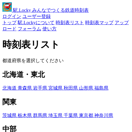
駅
.Locky
みんなでつくる鉄道時刻表
ログイン
ユーザー登録
トップ
駅.Lockyについて
時刻表リスト
時刻表マップ
アップ
ロード
フォーラム
使い方
時刻表リスト
都道府県を選択してください
北海道・東北
北海道
青森県
岩手県
宮城県
秋田県
山形県
福島県
関東
茨城県
栃木県
群馬県
埼玉県
千葉県
東京都
神奈川県
中部