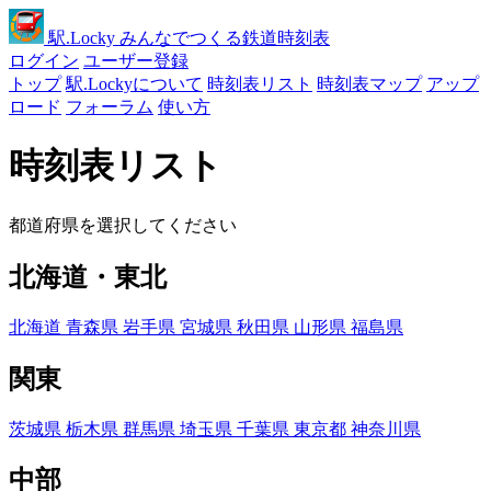
駅
.Locky
みんなでつくる鉄道時刻表
ログイン
ユーザー登録
トップ
駅.Lockyについて
時刻表リスト
時刻表マップ
アップ
ロード
フォーラム
使い方
時刻表リスト
都道府県を選択してください
北海道・東北
北海道
青森県
岩手県
宮城県
秋田県
山形県
福島県
関東
茨城県
栃木県
群馬県
埼玉県
千葉県
東京都
神奈川県
中部