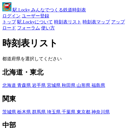
駅
.Locky
みんなでつくる鉄道時刻表
ログイン
ユーザー登録
トップ
駅.Lockyについて
時刻表リスト
時刻表マップ
アップ
ロード
フォーラム
使い方
時刻表リスト
都道府県を選択してください
北海道・東北
北海道
青森県
岩手県
宮城県
秋田県
山形県
福島県
関東
茨城県
栃木県
群馬県
埼玉県
千葉県
東京都
神奈川県
中部