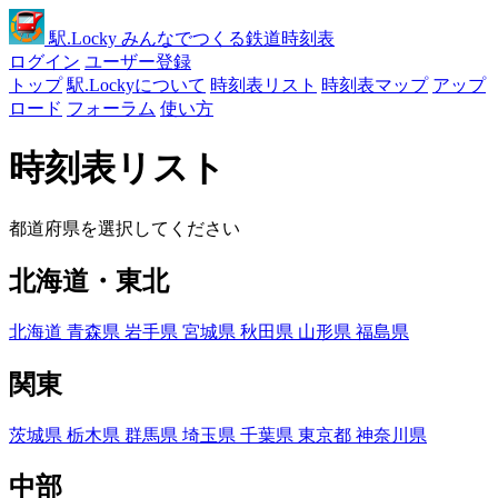
駅
.Locky
みんなでつくる鉄道時刻表
ログイン
ユーザー登録
トップ
駅.Lockyについて
時刻表リスト
時刻表マップ
アップ
ロード
フォーラム
使い方
時刻表リスト
都道府県を選択してください
北海道・東北
北海道
青森県
岩手県
宮城県
秋田県
山形県
福島県
関東
茨城県
栃木県
群馬県
埼玉県
千葉県
東京都
神奈川県
中部