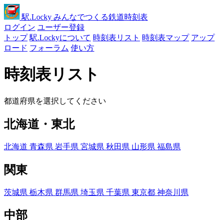
駅
.Locky
みんなでつくる鉄道時刻表
ログイン
ユーザー登録
トップ
駅.Lockyについて
時刻表リスト
時刻表マップ
アップ
ロード
フォーラム
使い方
時刻表リスト
都道府県を選択してください
北海道・東北
北海道
青森県
岩手県
宮城県
秋田県
山形県
福島県
関東
茨城県
栃木県
群馬県
埼玉県
千葉県
東京都
神奈川県
中部